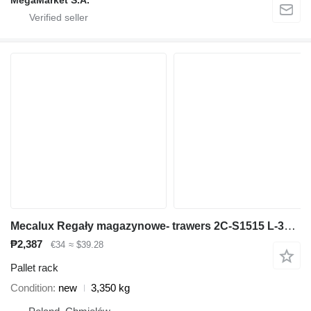
Mecalux Regały magazynowe- trawers 2C-S1515 L-360 cm 15x5 cm nowy
₱2,387
€34
≈ $39.28
Pallet rack
Condition
new
3,350 kg