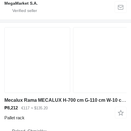
MegaMarket S.A.
Mecalux Rama MECALUX H-700 cm G-110 cm W-10 cm niebieski używana
₱8,212
€117
≈ $135.20
Pallet rack