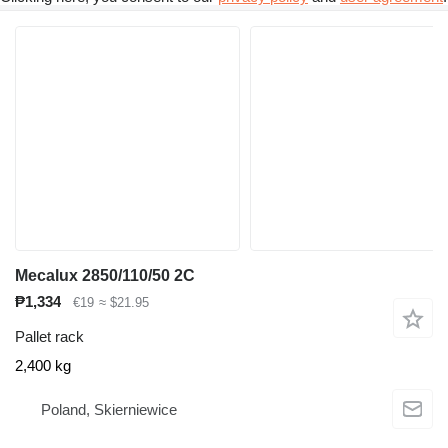
Mecalux 2850/110/50 2C
₱1,334
€19
≈ $21.95
Pallet rack
2,400 kg
Poland, Skierniewice