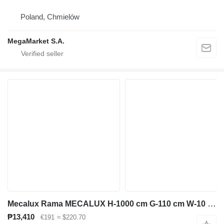
Poland, Chmielów
MegaMarket S.A.
Mecalux Rama MECALUX H-1000 cm G-110 cm W-10 cm niebieski używana
₱13,410
€191
≈ $220.70