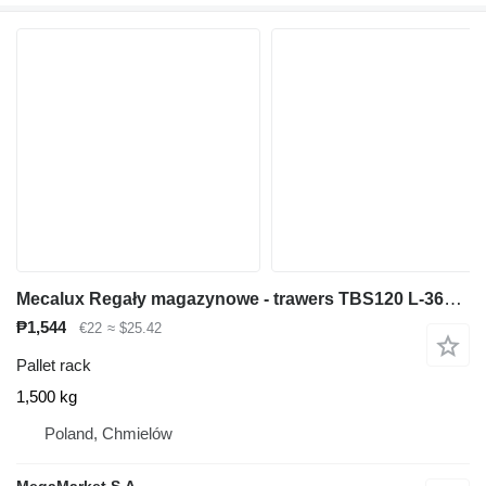
Mecalux Regały magazynowe - trawers TBS120 L-360 cm 12x5 cm używany
₱1,544
€22
≈ $25.42
Pallet rack
1,500 kg
Poland, Chmielów
MegaMarket S.A.