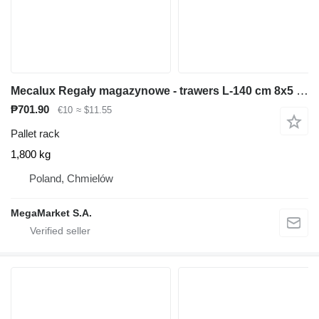
Mecalux Regały magazynowe - trawers L-140 cm 8x5 cm używany
₱701.90
€10
≈ $11.55
Pallet rack
1,800 kg
Poland, Chmielów
MegaMarket S.A.