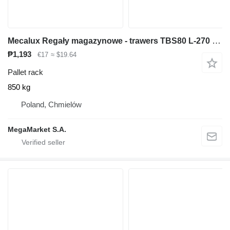
Mecalux Regały magazynowe - trawers TBS80 L-270 cm 8x5 cm używany
₱1,193
€17
≈ $19.64
Pallet rack
850 kg
Poland, Chmielów
MegaMarket S.A.