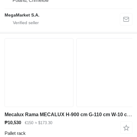
Poland, Chmielów
MegaMarket S.A.
Mecalux Rama MECALUX H-900 cm G-110 cm W-10 cm niebieski używana
₱10,530
€150
≈ $173.30
Pallet rack