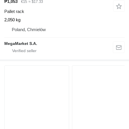
₱1,053
€15
≈ $17.33
Pallet rack
2,050 kg
Poland, Chmielów
MegaMarket S.A.