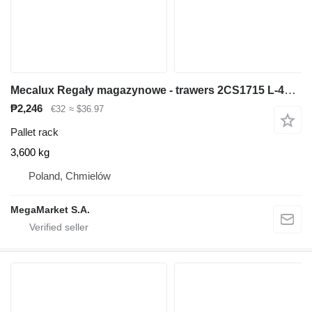
Mecalux Regały magazynowe - trawers 2CS1715 L-400 cm 17x5 cm używany
₱2,246
€32
≈ $36.97
Pallet rack
3,600 kg
Poland, Chmielów
MegaMarket S.A.