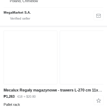
Poland, Chmielów
MegaMarket S.A.
Mecalux Regały magazynowe - trawers L-270 cm 11x5 cm używany
₱1,263
€18
≈ $20.80
Pallet rack