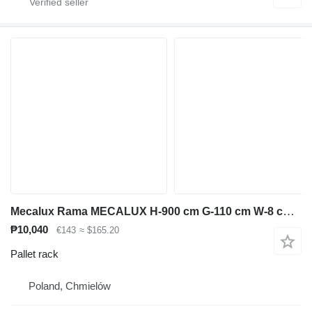
Mecalux Rama MECALUX H-900 cm G-110 cm W-8 cm niebieski używana
₱10,040
€143
≈ $165.20
Pallet rack
Poland, Chmielów