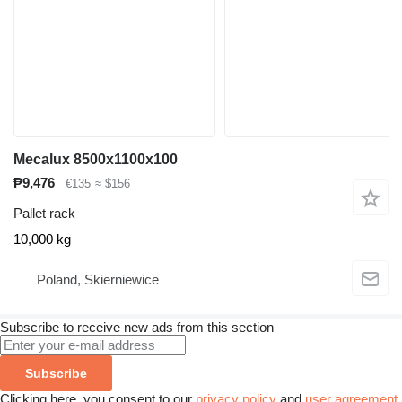
Mecalux 8500x1100x100
₱9,476
€135
≈ $156
Pallet rack
10,000 kg
Poland, Skierniewice
Subscribe to receive new ads from this section
Subscribe
Clicking here, you consent to our
privacy policy
and
user agreement
.