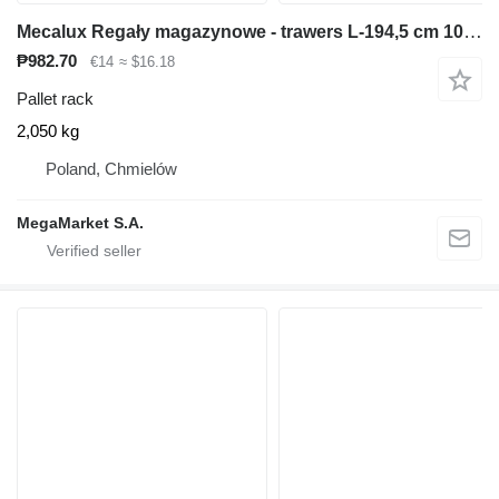
Mecalux Regały magazynowe - trawers L-194,5 cm 10x5 cm używany
₱982.70
€14
≈ $16.18
Pallet rack
2,050 kg
Poland, Chmielów
MegaMarket S.A.