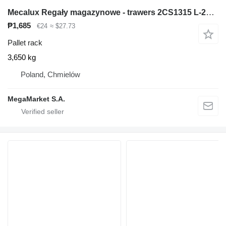
Mecalux Regały magazynowe - trawers 2CS1315 L-270 cm 13x5 cm używany
₱1,685
€24
≈ $27.73
Pallet rack
3,650 kg
Poland, Chmielów
MegaMarket S.A.