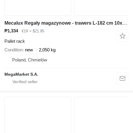
Mecalux Regały magazynowe - trawers L-182 cm 10x5 cm nowy
₱1,334
€19
≈ $21.95
Pallet rack
Condition
new
2,050 kg
Poland, Chmielów
MegaMarket S.A.