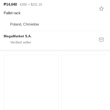
₱14,040
€200
≈ $231.10
Pallet rack
Poland, Chmielów
MegaMarket S.A.