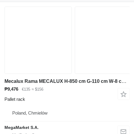
Mecalux Rama MECALUX H-850 cm G-110 cm W-8 cm niebieski używana
₱9,476
€135
≈ $156
Pallet rack
Poland, Chmielów
MegaMarket S.A.