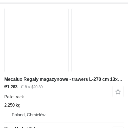
Mecalux Regały magazynowe - trawers L-270 cm 13x5 cm używany
₱1,263
€18
≈ $20.80
Pallet rack
2,250 kg
Poland, Chmielów