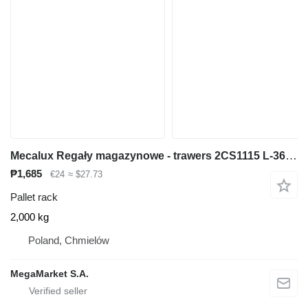
Mecalux Regały magazynowe - trawers 2CS1115 L-360 cm 11x5 cm używany
₱1,685
€24
≈ $27.73
Pallet rack
2,000 kg
Poland, Chmielów
MegaMarket S.A.