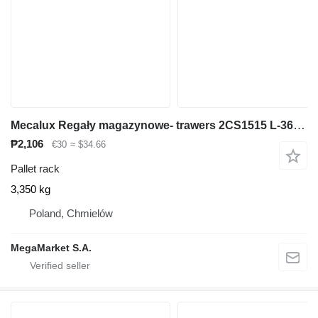
Mecalux Regały magazynowe- trawers 2CS1515 L-360 cm 15x5 cm używany
₱2,106
€30
≈ $34.66
Pallet rack
3,350 kg
Poland, Chmielów
MegaMarket S.A.