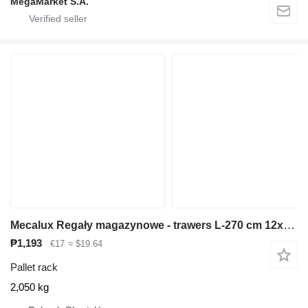
MegaMarket S.A.
Mecalux Regały magazynowe - trawers L-270 cm 12x5 cm używany
₱1,193
€17
≈ $19.64
Pallet rack
2,050 kg