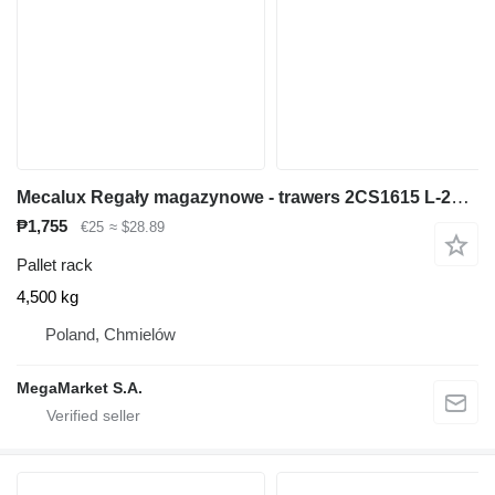
Mecalux Regały magazynowe - trawers 2CS1615 L-270 cm 16x5 cm używany
₱1,755
€25
≈ $28.89
Pallet rack
4,500 kg
Poland, Chmielów
MegaMarket S.A.