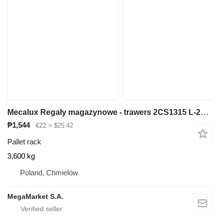
Mecalux Regały magazynowe - trawers 2CS1315 L-270 cm 13x5 cm używany
₱1,544
€22
≈ $25.42
Pallet rack
3,600 kg
Poland, Chmielów
MegaMarket S.A.